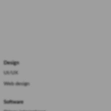
Design
UI/UX
Web design
Software