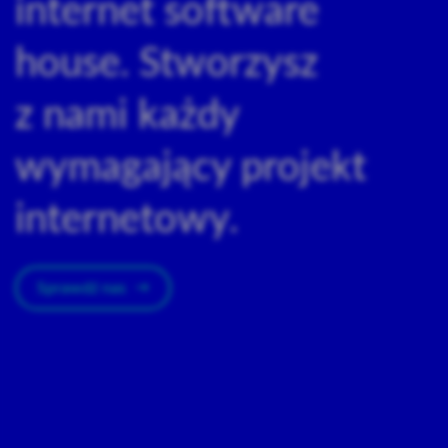
internet software
house. Stworzysz
z nami każdy
wymagający projekt
internetowy.
Sprawdź nas