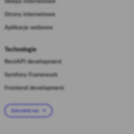
Sklepy internetowe
Strony internetowe
Aplikacje webowe
Technologie
RestAPI development
Symfony Framework
Frontend development
Zatrudnij nas